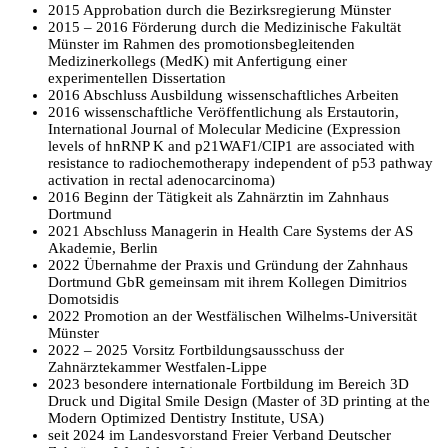
2015 Approbation durch die Bezirksregierung Münster
2015 – 2016 Förderung durch die Medizinische Fakultät
Münster im Rahmen des promotionsbegleitenden
Medizinerkollegs (MedK) mit Anfertigung einer
experimentellen Dissertation
2016 Abschluss Ausbildung wissenschaftliches Arbeiten
2016 wissenschaftliche Veröffentlichung als Erstautorin,
International Journal of Molecular Medicine (Expression
levels of hnRNP K and p21WAF1/CIP1 are associated with
resistance to radiochemotherapy independent of p53 pathway
activation in rectal adenocarcinoma)
2016 Beginn der Tätigkeit als Zahnärztin im Zahnhaus
Dortmund
2021 Abschluss Managerin in Health Care Systems der AS
Akademie, Berlin
2022 Übernahme der Praxis und Gründung der Zahnhaus
Dortmund GbR gemeinsam mit ihrem Kollegen Dimitrios
Domotsidis
2022 Promotion an der Westfälischen Wilhelms-Universität
Münster
2022 – 2025 Vorsitz Fortbildungsausschuss der
Zahnärztekammer Westfalen-Lippe
2023 besondere internationale Fortbildung im Bereich 3D
Druck und Digital Smile Design (Master of 3D printing at the
Modern Optimized Dentistry Institute, USA)
seit 2024 im Landesvorstand Freier Verband Deutscher