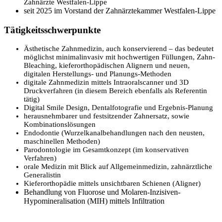
Zahnärzte Westfalen-Lippe
seit 2025 im Vorstand der Zahnärztekammer Westfalen-Lippe
Tätigkeitsschwerpunkte
Ästhetische Zahnmedizin, auch konservierend – das bedeutet
möglichst minimalinvasiv mit hochwertigen Füllungen, Zahn-
Bleaching, kieferorthopädischen Alignern und neuen,
digitalen Herstellungs- und Planungs-Methoden
digitale Zahnmedizin mittels Intraoralscanner und 3D
Druckverfahren (in diesem Bereich ebenfalls als Referentin
tätig)
Digital Smile Design, Dentalfotografie und Ergebnis-Planung
herausnehmbarer und festsitzender Zahnersatz, sowie
Kombinationslösungen
Endodontie (Wurzelkanalbehandlungen nach den neusten,
maschinellen Methoden)
Parodontologie im Gesamtkonzept (im konservativen
Verfahren)
orale Medizin mit Blick auf Allgemeinmedizin, zahnärztliche
Generalistin
Kieferorthopädie mittels unsichtbaren Schienen (Aligner)
Behandlung von Fluorose und Molaren-Inzisiven-
Hypomineralisation (MIH) mittels Infiltration