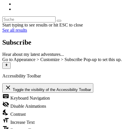
Start typing to see results or hit ESC to close
See all results
Subscribe
Hear about my latest adventures...
Go to Appearance > Customize > Subscribe Pop-up to set this up.
Accessibility Toolbar
close
Toggle the visibility of the Accessibility Toolbar
keyboard
Keyboard Navigation
visibility_off
Disable Animations
nights_stay
Contrast
format_size
Increase Text
text_fields