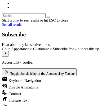
Start typing to see results or hit ESC to close
See all results
Subscribe
Hear about my latest adventures...
Go to Appearance > Customize > Subscribe Pop-up to set this up.
Accessibility Toolbar
close
Toggle the visibility of the Accessibility Toolbar
keyboard
Keyboard Navigation
visibility_off
Disable Animations
nights_stay
Contrast
format_size
Increase Text
text_fields