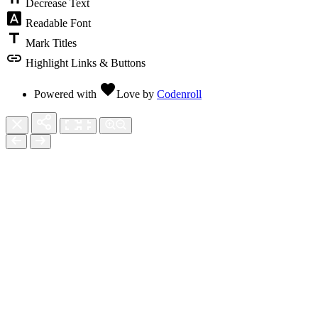
Decrease Text
font_download
Readable Font
title
Mark Titles
link
Highlight Links & Buttons
favorite
Powered with
Love
by
Codenroll